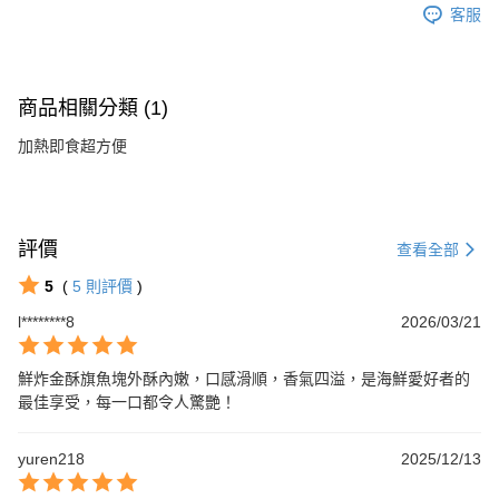
客服
商品相關分類 (1)
加熱即食超方便
評價
查看全部
5
(
5
則評價
)
l********8
2026/03/21
鮮炸金酥旗魚塊外酥內嫩，口感滑順，香氣四溢，是海鮮愛好者的
最佳享受，每一口都令人驚艷！
yuren218
2025/12/13