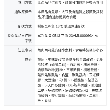
食用方式
此產品非供即食，請充分加熱料理後再食用
過敏原標示
本產品含魚類、大豆及含麩質之穀類及其製
品,不適合過敏體質者食用
配送方式
採取全程負 18℃ 低溫冷凍配送
投保產品責任險
富邦產險 0513 字第 23AML0000934 號
字號
注意事項
魚肉內可能有細小魚刺，食用時請務必小心
成分
旗魚、調味劑(5'次黃嘌呤核苷磷酸鈉、5'鳥
嘌呤核苷磷酸二鈉)、白胡椒、樹薯澱粉、
奶漿酥炸粉(麵粉、玉米澱粉、樹薯澱粉、
酸性焦磷酸鈉、食鹽、碳酸氫鈉、玉米糖
膠、大豆油)、砂 糖、L-麩酸鈉、胺基乙
酸、L-天門冬酸鈉、DL-胺基丙酸、琥珀酸
二鈉、多磷酸鈉、焦磷酸鈉(無水)、異抗壞
血酸鈉、麥芽糊精、蒜頭抽出物、二氧化
矽、香料