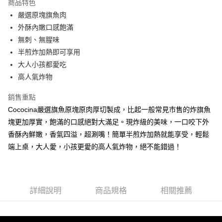
商品特色
ATM付款
嚴選原塊旗魚肉
外酥內嫩口感飽滿
貨到付款
無刺、無腥味
半煎炸加熱即可享用
運送方式
大人小孩都愛吃
冷凍7-11取貨(快速到店)
高人氣炸物
每筆NT$210，滿NT$1,900(含以上)免運費
銷售重點
冷凍宅配
Cococina嚴選旗魚原塊原肉厚切製成，比起一般常見市售的炸旗魚
每筆NT$210，滿NT$1,900(含以上)免運費
塊更加厚實，飽滿的口感絕對大滿足。現炸級的美味，一口咬下外
香酥內鮮嫩，香氣四溢，超涮嘴！簡單半煎炸加熱就能享受，輕鬆
冷凍貨到付款
端上桌，大人愛，小孩更愛的高人氣炸物，絕不能錯過！
每筆NT$240，滿NT$1,900(含以上)免運費
詳細說明
商品規格
相關推薦