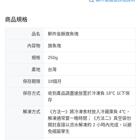
商品規格
品名
鮮炸金酥旗魚塊
內容物
旗魚塊
規格
250g
產地
台灣
保存期限
18個月
保存方式
收到產品請盡速放置於冷凍負 18℃ 以下保
存
解凍方式
《方法一》將冷凍食材放入冷藏庫負 4℃，
解凍通常要一晚時間；《方法二》真空袋勿
開封直接以流水解凍約 2 小時內完成，以避
免細菌孳生