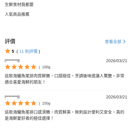
生鮮食材我都要
人氣商品推薦
評價
查看全部
5
(
11
則評價
)
l********8
2026/03/21
|
100g
這款海鱺魚尾排肉質鮮嫩，口感極佳，烹調後味道讓人驚艷，非常
適合喜愛海鮮的朋友！
l********8
2026/03/21
|
150g
這款海鱺魚尾排口感滑嫩，肉質鮮美，無刺設計便利又安全，真的
是海鮮愛好者的極佳選擇！