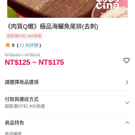
《肉質Q嫩》極品海鱺魚尾排(去刺)
超取滿NT$1,900免運
5
(
11
則評價
)
NT$165 ~ NT$215
NT$125 ~ NT$175
請選擇商品選項
付款與運送方式
超取滿NT$1,900免運
付款方式
商品特色
信用卡一次付款
商品編號