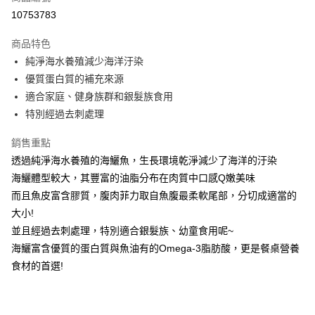
LINE Pay
10753783
Apple Pay
商品特色
ATM付款
純淨海水養殖減少海洋汙染
優質蛋白質的補充來源
貨到付款
適合家庭、健身族群和銀髮族食用
特別經過去刺處理
運送方式
冷凍7-11取貨(快速到店)
銷售重點
每筆NT$210，滿NT$1,900(含以上)免運費
透過純淨海水養殖的海鱺魚，生長環境乾淨減少了海洋的汙染
海鱺體型較大，其豐富的油脂分布在肉質中口感Q嫩美味
冷凍宅配
而且魚皮富含膠質，腹肉菲力取自魚腹最柔軟尾部，分切成適當的
每筆NT$210，滿NT$1,900(含以上)免運費
大小!
並且經過去刺處理，特別適合銀髮族、幼童食用呢~
冷凍貨到付款
海鱺富含優質的蛋白質與魚油有的Omega-3脂肪酸，更是餐桌營養
每筆NT$240，滿NT$1,900(含以上)免運費
食材的首選!