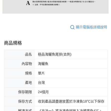
顯示電腦版詳細說明
商品規格
品名
極品海鱺魚尾排(去刺)
內容物
海鱺魚
規格
單片
產地
台灣
保存期限
24個月
保存方式
收到產品請盡速放置於冷凍負18℃以下保存
解凍方式
《方法一》將冷凍食材放入冷藏庫負4℃，