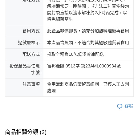
解凍通常要一晚時間；《方法二》真空袋勿
開封袋直接以流水解凍約2小時內完成，以
避免細菌孳生
食用方式
此產品非供即食，請充分加熱料理後再食用
過敏原標示
本產品含魚類，不適合對其過敏體質者食用
配送方式
採取全程負18℃低溫冷凍配送
投保產品責任險
富邦產險 0513字 第23AML0000934號
字號
注意事項
食用無刺商品仍請留意細刺，已經人工去刺
處理
客服
商品相關分類 (2)