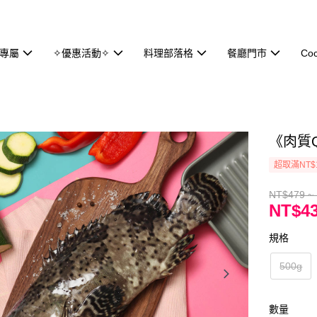
專屬
✧優惠活動✧
料理部落格
餐廳門市
Co
《肉質
超取滿NT$
NT$479 ~
NT$43
規格
500g
數量