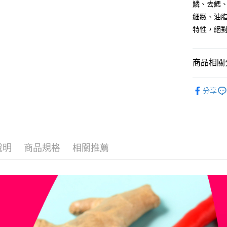
鱗、去鰓
冷凍7-11
細緻、油
每筆NT$2
特性，絕
冷凍宅配
每筆NT$2
商品相關分
冷凍貨到
生鮮食材
每筆NT$2
分享
人氣商品
說明
商品規格
相關推薦