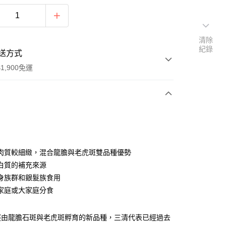
清除
紀錄
送方式
1,900免運
次付款
肉質較細緻，混合龍膽與老虎斑雙品種優勢
白質的補充來源
身族群和銀髮族食用
家庭或大家庭分食
經由龍膽石斑與老虎斑孵育的新品種，三清代表已經過去