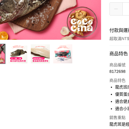
付款與運
超取滿NT$
付款方式
商品特色
信用卡一
商品編號
8172698
LINE Pay
商品特色
Apple Pay
龍虎班
優質蛋
ATM付款
適合健
貨到付款
適合小
銷售重點
龍虎斑是
運送方式