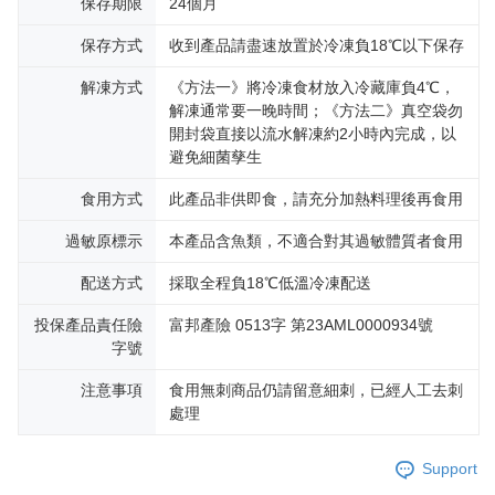
保存期限
24個月
保存方式
收到產品請盡速放置於冷凍負18℃以下保存
解凍方式
《方法一》將冷凍食材放入冷藏庫負4℃，
解凍通常要一晚時間；《方法二》真空袋勿
開封袋直接以流水解凍約2小時內完成，以
避免細菌孳生
食用方式
此產品非供即食，請充分加熱料理後再食用
過敏原標示
本產品含魚類，不適合對其過敏體質者食用
配送方式
採取全程負18℃低溫冷凍配送
投保產品責任險
富邦產險 0513字 第23AML0000934號
字號
注意事項
食用無刺商品仍請留意細刺，已經人工去刺
處理
Support