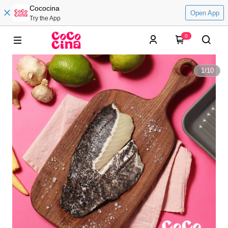
Cococina
Open App
Try the App
0
1
/
10