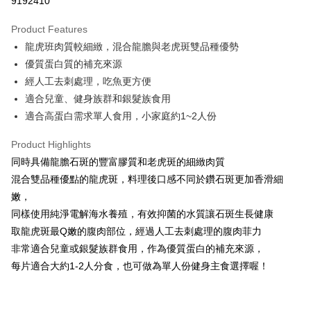
9192410
Apple Pay
Product Features
ATM Transfer
龍虎班肉質較細緻，混合龍膽與老虎斑雙品種優勢
優質蛋白質的補充來源
Cash on Delivery
經人工去刺處理，吃魚更方便
Shipping Method
適合兒童、健身族群和銀髮族食用
適合高蛋白需求單人食用，小家庭約1~2人份
冷凍7-11取貨(快速到店)
NT$210/order | Free shipping on orders of NT$1,900 or more
Product Highlights
同時具備龍膽石斑的豐富膠質和老虎斑的細緻肉質
冷凍宅配
混合雙品種優點的龍虎斑，料理後口感不同於鑽石斑更加香滑細
NT$210/order | Free shipping on orders of NT$1,900 or more
嫩，
冷凍貨到付款
同樣使用純淨電解海水養殖，有效抑菌的水質讓石斑生長健康
NT$240/order | Free shipping on orders of NT$1,900 or more
取龍虎斑最Q嫩的腹肉部位，經過人工去刺處理的腹肉菲力
非常適合兒童或銀髮族群食用，作為優質蛋白的補充來源，
每片適合大約1-2人分食，也可做為單人份健身主食選擇喔！