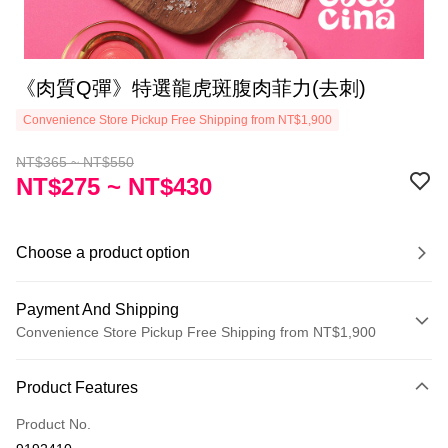
《肉質Q彈》特選龍虎斑腹肉菲力(去刺)
Convenience Store Pickup Free Shipping from NT$1,900
NT$365 ~ NT$550
NT$275 ~ NT$430
Choose a product option
Payment And Shipping
Convenience Store Pickup Free Shipping from NT$1,900
Payment Method
Product Features
Credit Card (Full Payment)
Product No.
LINE Pay