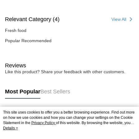
Relevant Category (4)
View All
Fresh food
Popular Recommended
Reviews
Like this product? Share your feedback with other customers.
Most Popular
Best Sellers
This site uses cookies to offer you a better browsing experience. Find out more
Popular Tags
on how we use cookies and how you can change your settings on the Cookie
Statement in the
Privacy Policy
of this website. By browsing the website, you
agree to our use of cookies as described in our Cookie Statement.
Details >